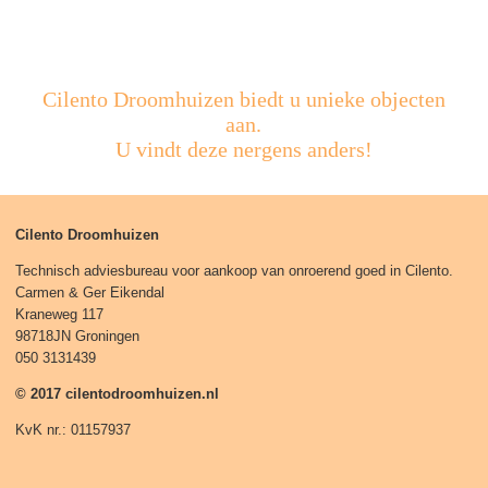
Cilento Droomhuizen biedt u unieke objecten
aan.
U vindt deze nergens anders!
Cilento Droomhuizen
Technisch adviesbureau voor aankoop van onroerend goed in Cilento.
Carmen & Ger Eikendal
Kraneweg 117
98718JN Groningen
050 3131439
© 2017 cilentodroomhuizen.nl
KvK nr.: 01157937