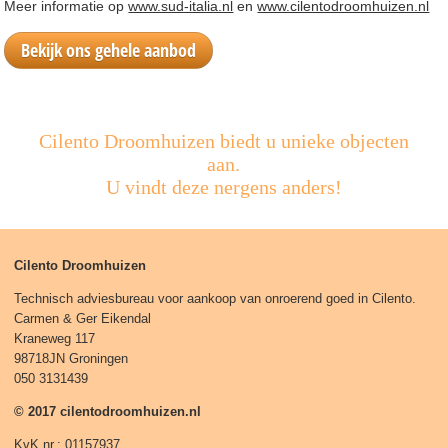
Meer informatie op
www.sud-italia.nl
en
www.cilentodroomhuizen.nl
Bekijk ons gehele aanbod
Cilento Droomhuizen biedt u unieke objecten
aan.
U vindt deze nergens anders!
Cilento Droomhuizen
Technisch adviesbureau voor aankoop van onroerend goed in Cilento.
Carmen & Ger Eikendal
Kraneweg 117
98718JN Groningen
050 3131439
© 2017 cilentodroomhuizen.nl
KvK nr.: 01157937