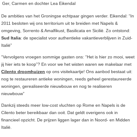
Ger, Carmen en dochter Lea Eikendal
De ambities van het Groningse echtpaar gingen verder. Eikendal: “In
2011 besloten wij ons territorium uit te breiden met Napels &
omgeving, Sorrento & Amalfikust, Basilicata en Sicilië. Zo ontstond:
Sud Italia
: de specialist voor authentieke vakantieverblijven in Zuid-
Italië”
“Vervolgens vroegen sommige gasten ons: “Het is hier zo mooi, weet
jij hier iets te koop”? En voor we het wisten waren we makelaar met
Cilento droomhuizen
op ons visitekaartje! Ons aanbod bestaat uit:
nog te restaureren antieke woningen, reeds geheel gerestaureerde
woningen, gerealiseerde nieuwbouw en nog te realiseren
nieuwbouw”
Dankzij steeds meer low-cost vluchten op Rome en Napels is de
Cilento beter bereikbaar dan ooit. Dat geldt overigens ook in
financieel opzicht. De prijzen liggen lager dan in Noord- en Midden
Italië.