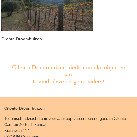
Cilento Droomhuizen
Cilento Droomhuizen biedt u unieke objecten
aan.
U vindt deze nergens anders!
Cilento Droomhuizen
Technisch adviesbureau voor aankoop van onroerend goed in Cilento.
Carmen & Ger Eikendal
Kraneweg 117
98718JN Groningen