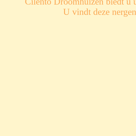
Cilento Droomhuizen biedt u u
U vindt deze nergen