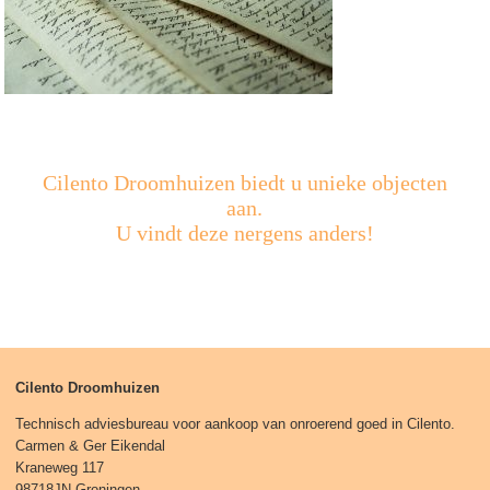
Cilento Droomhuizen biedt u unieke objecten
aan.
U vindt deze nergens anders!
Cilento Droomhuizen
Technisch adviesbureau voor aankoop van onroerend goed in Cilento.
Carmen & Ger Eikendal
Kraneweg 117
98718JN Groningen