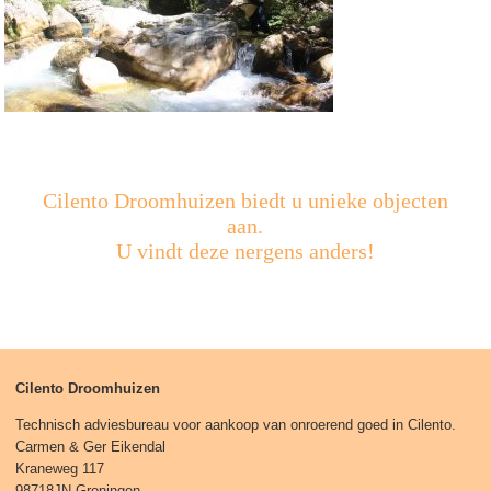
Cilento Droomhuizen biedt u unieke objecten
aan.
U vindt deze nergens anders!
Cilento Droomhuizen
Technisch adviesbureau voor aankoop van onroerend goed in Cilento.
Carmen & Ger Eikendal
Kraneweg 117
98718JN Groningen