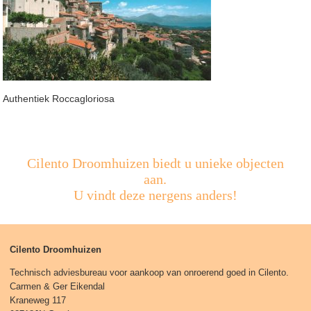
Authentiek Roccagloriosa
Cilento Droomhuizen biedt u unieke objecten
aan.
U vindt deze nergens anders!
Cilento Droomhuizen
Technisch adviesbureau voor aankoop van onroerend goed in Cilento.
Carmen & Ger Eikendal
Kraneweg 117