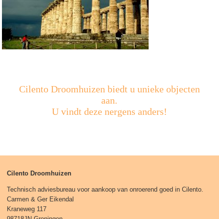
Cilento Droomhuizen biedt u unieke objecten
aan.
U vindt deze nergens anders!
Cilento Droomhuizen
Technisch adviesbureau voor aankoop van onroerend goed in Cilento.
Carmen & Ger Eikendal
Kraneweg 117
98718JN Groningen