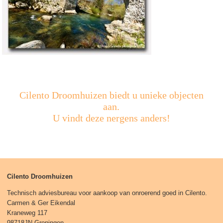
Cilento Droomhuizen biedt u unieke objecten
aan.
U vindt deze nergens anders!
Cilento Droomhuizen
Technisch adviesbureau voor aankoop van onroerend goed in Cilento.
Carmen & Ger Eikendal
Kraneweg 117
98718JN Groningen