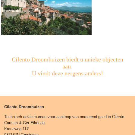
Cilento Droomhuizen biedt u unieke objecten
aan.
U vindt deze nergens anders!
Cilento Droomhuizen
Technisch adviesbureau voor aankoop van onroerend goed in Cilento.
Carmen & Ger Eikendal
Kraneweg 117
98718JN Groningen