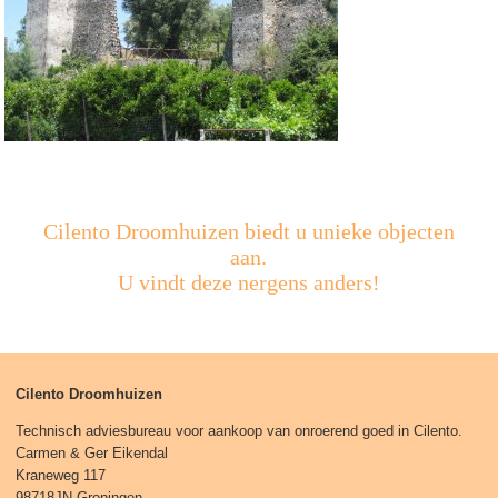
Cilento Droomhuizen biedt u unieke objecten
aan.
U vindt deze nergens anders!
Cilento Droomhuizen
Technisch adviesbureau voor aankoop van onroerend goed in Cilento.
Carmen & Ger Eikendal
Kraneweg 117
98718JN Groningen