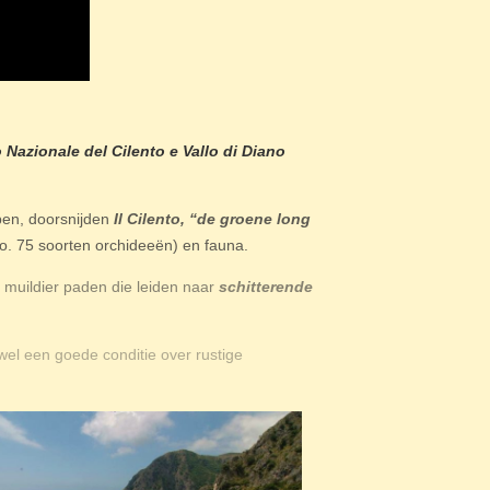
o Nazionale del Cilento e Vallo di Diano
open, doorsnijden
Il Cilento, “de groene long
o. 75 soorten orchideeën) en fauna.
 muildier paden die leiden naar
schitterende
 wel een goede conditie over rustige