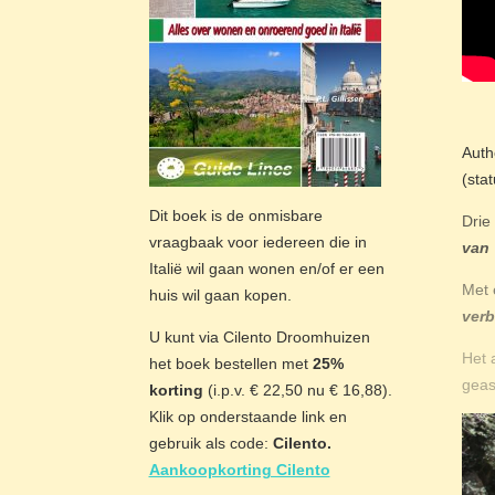
Auth
(sta
Dit boek is de onmisbare
Drie
vraagbaak voor iedereen die in
van 
Italië wil gaan wonen en/of er een
Met 
huis wil gaan kopen.
verb
U kunt via Cilento Droomhuizen
Het 
het boek bestellen met
25%
geas
korting
(i.p.v. € 22,50 nu € 16,88).
Klik op onderstaande link en
gebruik als code:
Cilento.
Aankoopkorting Cilento