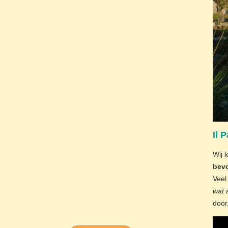
Il 
Wij 
bevo
Veel
wat 
door