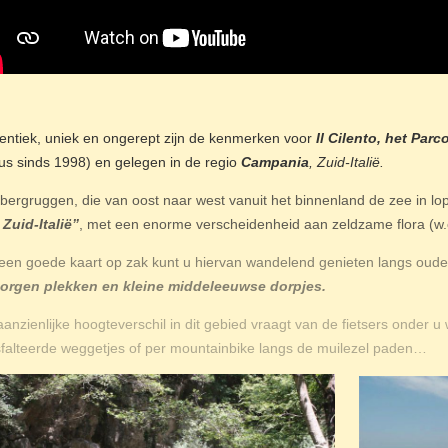
entiek, uniek en ongerept zijn de kenmerken voor
Il Cilento, het Parc
tus sinds 1998) en gelegen in de regio
Campania
, Zuid-Italië.
 bergruggen, die van oost naar west vanuit het binnenland de zee in l
Zuid-Italië”
, met een enorme verscheidenheid aan zeldzame flora (w.
een goede kaart op zak kunt u hiervan wandelend genieten langs oude
orgen plekken en kleine middeleeuwse dorpjes.
aanzienlijke hoogteverschil in dit gebied vraagt van de fietsers onder u
falteerde weggetjes of per mountainbike langs de muilezel paden…