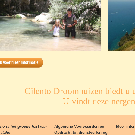
ik voor meer informatie
Cilento Droomhuizen biedt u u
U vindt deze nergen
nto is het groene hart van
Algemene Voorwaarden en
Meer inter
Italië
Opdracht tot dienstverlening.