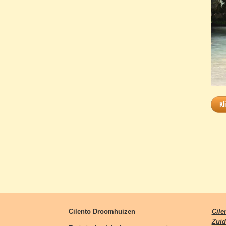
Kl
Cilento Droomhuizen
Cile
Zuid-