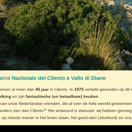
Parco Nazionale del Cilento e Vallo di Diano
komen al meer dan
40 jaar
in Cilento. In
1975
verliefd geworden op dit
lking
en zijn
fantastische (en betaalbare) keuken
.
 van onze Nederlandse vrienden, die al over de hele wereld gezworve
anders zien dan Cilento?”
Het antwoord is steevast: wij hebben genoeg a
, op relaxte manier in het leven staan, het goed eten (slowfood) en ons