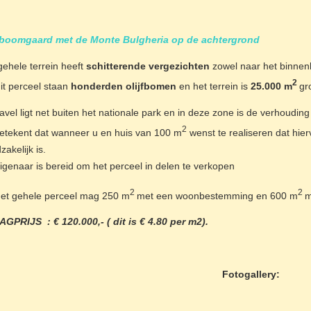
fboomgaard met de Monte Bulgheria op de achtergrond
gehele terrein heeft
schitterende vergezichten
zowel naar het binnenla
2
it perceel staan
honderden olijfbomen
en het terrein is
25.000 m
gr
avel ligt net buiten het nationale park en in deze zone is de verhouding
2
betekent dat wanneer u en huis van 100 m
wenst te realiseren dat hie
akelijk is.
igenaar is bereid om het perceel in delen te verkopen
2
2
et gehele perceel mag 250 m
met een woonbestemming en 600 m
m
GPRIJS : € 120.000,- ( dit is € 4.80 per m2).
Fotogallery: