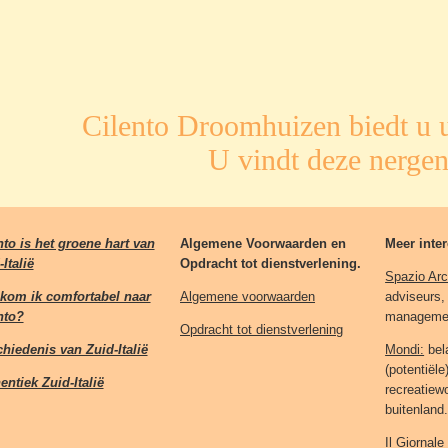
Cilento Droomhuizen biedt u u
U vindt deze nergen
nto is het groene hart van
Algemene Voorwaarden en
Meer inter
Italië
Opdracht tot dienstverlening.
Spazio Arc
kom ik comfortabel naar
Algemene voorwaarden
adviseurs,
nto?
management
Opdracht tot dienstverlening
hiedenis van Zuid-Italië
Mondi:
bel
(potentiël
entiek Zuid-Italië
recreatiew
buitenland
Il Giornale