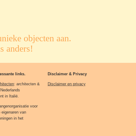
nieke objecten aan.
s anders!
essante links.
Disclaimer & Privacy
hitecten
: architecten &
Disclaimer en privacy
 Nederlands
 in Italië.
angenorganisatie voor
e) eigenaren van
oningen in het
.