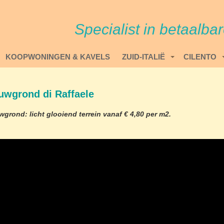
Specialist in betaalba
KOOPWONINGEN & KAVELS
ZUID-ITALIË
CILENTO
uwgrond di Raffaele
grond: licht glooiend terrein vanaf € 4,80 per m2.