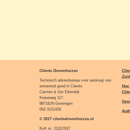
Cilento Droomhuizen
Cile
Zuid-
Technisch adviesbureau voor aankoop van
onroerend goed in Cilento.
Hoe 
Carmen & Ger Eikendal
Cile
Kraneweg 117
Gesc
98718JN Groningen
050 3131439
Auth
© 2017 cilentodroomhuizen.nl
KvK nr.: 01157937