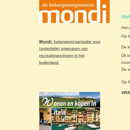
Olij
Het 
Op d
Mondi
: belangenorganisatie voor
De k
(potentiële) eigenaren van
Dit 
recreatiewoningen in het
noodz
buitenland.
De e
Op h
VRAA