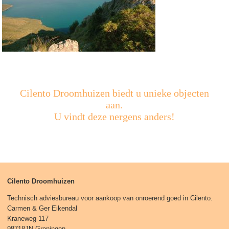
Cilento Droomhuizen biedt u unieke objecten
aan.
U vindt deze nergens anders!
Cilento Droomhuizen
Technisch adviesbureau voor aankoop van onroerend goed in Cilento.
Carmen & Ger Eikendal
Kraneweg 117
98718JN Groningen