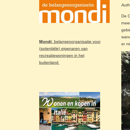
Auth
De C
meer
gebi
wand
Mondi
: belangenorganisatie voor
er ni
(potentiële) eigenaren van
recreatiewoningen in het
buitenland.