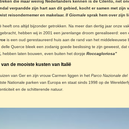
treken die maar weinig Nederlanders kennen is de Cilento, net on
ndal verpandde zijn hart aan dit gebied, kocht er samen met zijn
wist reisondernemer en makelaar.
Il Giornale
sprak hem over zijn li
lië heeft ons altijd bijzonder getrokken. Na meer dan dertig jaar onze va
gebracht, hebben wij in 2001 een jarenlange droom gerealiseerd: een ei
rce
is een oud gerestaureerd huis aan de rand van het middeleeuwse 
e delle Querce bleek een zodanig goede beslissing te zijn geweest, dat 
i,
hebben laten bouwen, even buiten het dorpje
Roccagloriosa”
 van de mooiste kusten van Italië
uizen van Ger en zijn vrouw Carmen liggen in het
Parco Nazionale del 
tste Nationale parken van Europa en staat sinds 1998 op de Werelder
nticiteit en de schitterende natuur.