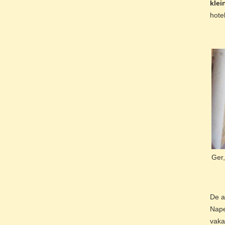
klei
hote
Ger,
De a
Nape
vakan