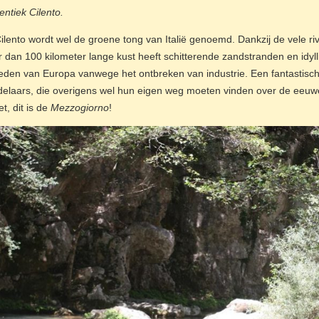
entiek Cilento.
ilento wordt wel de groene tong van Italië genoemd. Dankzij de vele rivi
 dan 100 kilometer lange kust heeft schitterende zandstranden en idyll
eden van Europa vanwege het ontbreken van industrie. Een fantastisch
elaars, die overigens wel hun eigen weg moeten vinden over de eeuw
et, dit is de
Mezzogiorno
!