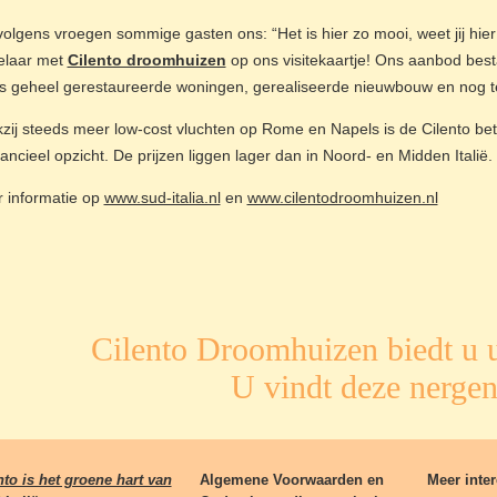
volgens vroegen sommige gasten ons: “Het is hier zo mooi, weet jij hie
laar met
Cilento droomhuizen
op ons visitekaartje! Ons aanbod besta
s geheel gerestaureerde woningen, gerealiseerde nieuwbouw en nog t
zij steeds meer low-cost vluchten op Rome en Napels is de Cilento bet
nancieel opzicht. De prijzen liggen lager dan in Noord- en Midden Italië.
 informatie op
www.sud-italia.nl
en
www.cilentodroomhuizen.nl
Cilento Droomhuizen biedt u u
U vindt deze nergen
nto is het groene hart van
Algemene Voorwaarden en
Meer inter