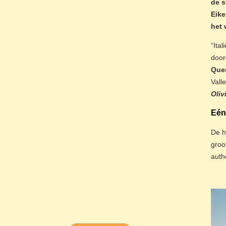
de s
Eike
het 
“Ita
door
Que
Vall
Oliv
Eén
De h
groo
authe