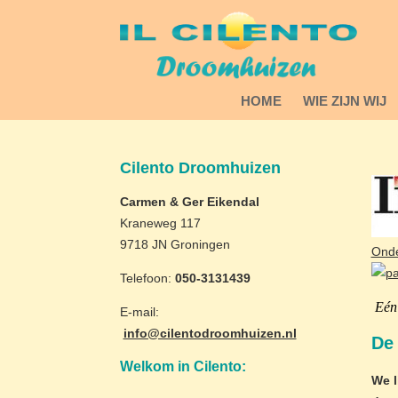
HOME
WIE ZIJN WIJ
Cilento Droomhuizen
Carmen & Ger Eikendal
Kraneweg 117
9718 JN Groningen
Onder
Telefoon:
050-3131439
Eén 
E-mail:
info@cilentodroomhuizen.nl
De 
Welkom in Cilento:
We l