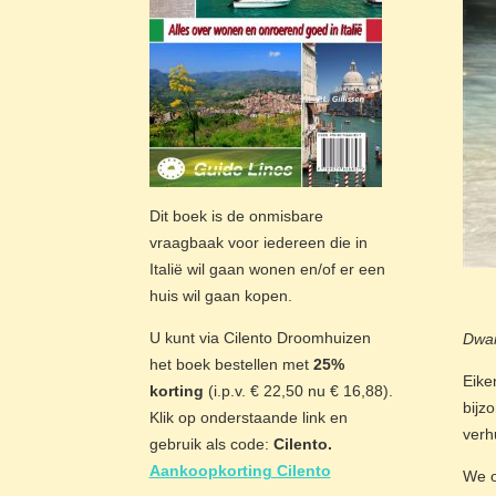
Dit boek is de onmisbare
vraagbaak voor iedereen die in
Italië wil gaan wonen en/of er een
huis wil gaan kopen.
U kunt via Cilento Droomhuizen
Dwar
het boek bestellen met
25%
Eike
korting
(i.p.v. € 22,50 nu € 16,88).
bijz
Klik op onderstaande link en
verh
gebruik als code:
Cilento.
Aankoopkorting Cilento
We o