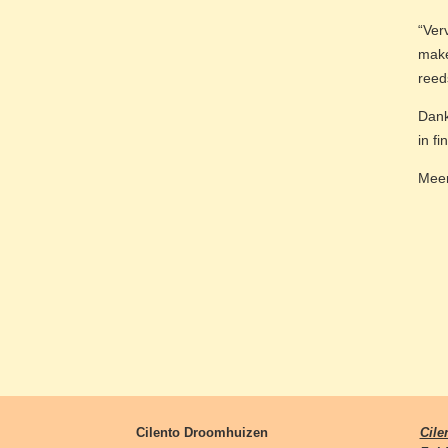
“Ver
make
reed
Dank
in fi
Meer
Cilento Droomhuizen
Cile