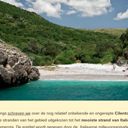
angs
schreven we
over de nog relatief onbekende en ongerepte
Cilent
ie stranden van het gebied uitgekozen tot het
mooiste strand van Itali
amerota
.
De eretitel wordt gegeven door de Italiaanse milieuorganisat