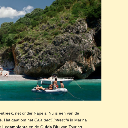
ostreek
, net onder Napels. Nu is een van de
ë
. Het gaat om het
Cala degli Infreschi
in Marina
ie
Legambiente
en de
Guida Blu
van Touring