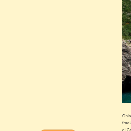
Onl
fraa
di C