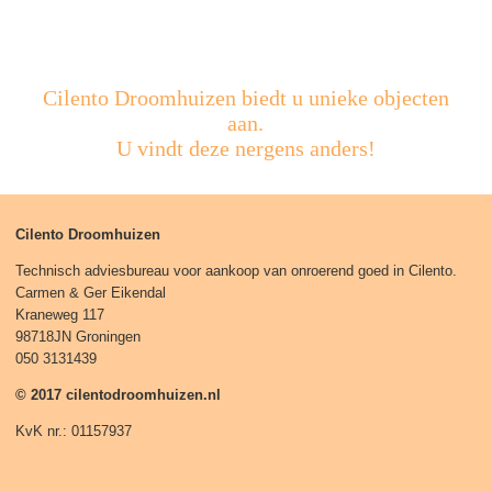
Cilento Droomhuizen biedt u unieke objecten
aan.
U vindt deze nergens anders!
Cilento Droomhuizen
Technisch adviesbureau voor aankoop van onroerend goed in Cilento.
Carmen & Ger Eikendal
Kraneweg 117
98718JN Groningen
050 3131439
© 2017 cilentodroomhuizen.nl
KvK nr.: 01157937