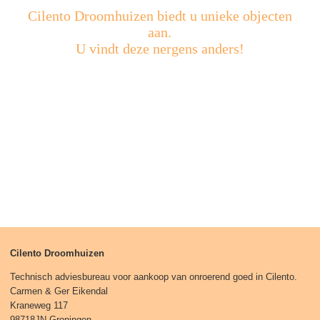
Cilento Droomhuizen biedt u unieke objecten
aan.
U vindt deze nergens anders!
Cilento Droomhuizen
Technisch adviesbureau voor aankoop van onroerend goed in Cilento.
Carmen & Ger Eikendal
Kraneweg 117
98718JN Groningen