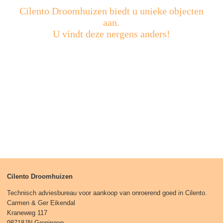
Cilento Droomhuizen biedt u unieke objecten
aan.
U vindt deze nergens anders!
Cilento Droomhuizen
Technisch adviesbureau voor aankoop van onroerend goed in Cilento.
Carmen & Ger Eikendal
Kraneweg 117
98718JN Groningen